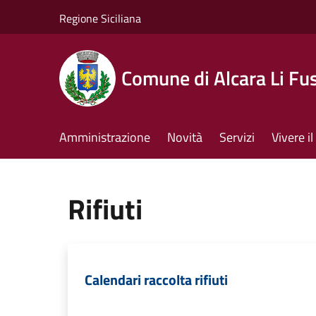
Salta al contenuto principale
Regione Siciliana
Comune di Alcara Li Fus
Amministrazione
Novità
Servizi
Vivere 
Rifiuti
Calendari raccolta rifiuti