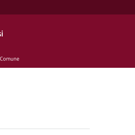
i
il Comune