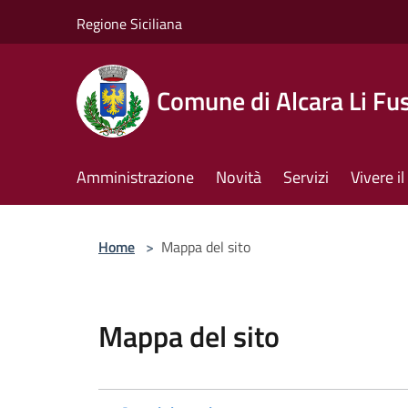
Salta al contenuto principale
Regione Siciliana
Comune di Alcara Li Fus
Amministrazione
Novità
Servizi
Vivere 
Home
>
Mappa del sito
Mappa del sito