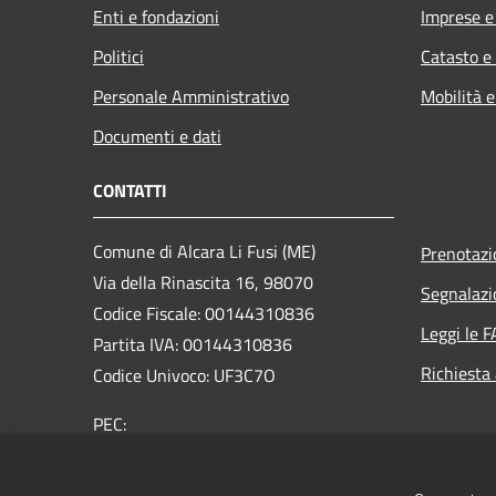
Enti e fondazioni
Imprese 
Politici
Catasto e
Personale Amministrativo
Mobilità e
Documenti e dati
CONTATTI
Comune di Alcara Li Fusi (ME)
Prenotaz
Via della Rinascita 16, 98070
Segnalazi
Codice Fiscale: 00144310836
Leggi le 
Partita IVA: 00144310836
Richiesta
Codice Univoco: UF3C7O
PEC:
comune@pec.comune.alcaralifusi.me.it
Centralino Unico: +39 0941 793010