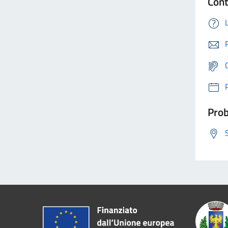
Cont
Prob