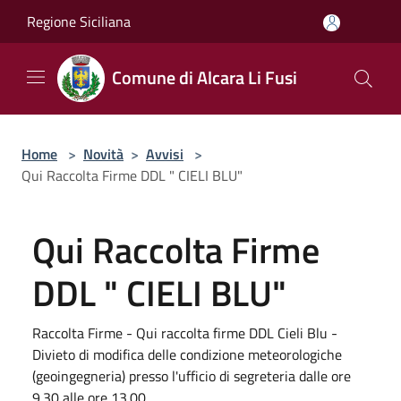
Salta al contenuto principale
Regione Siciliana
Comune di Alcara Li Fusi
Home
>
Novità
>
Avvisi
>
Qui Raccolta Firme DDL " CIELI BLU"
Qui Raccolta Firme
DDL " CIELI BLU"
Raccolta Firme - Qui raccolta firme DDL Cieli Blu -
Divieto di modifica delle condizione meteorologiche
(geoingegneria) presso l'ufficio di segreteria dalle ore
9.30 alle ore 13.00