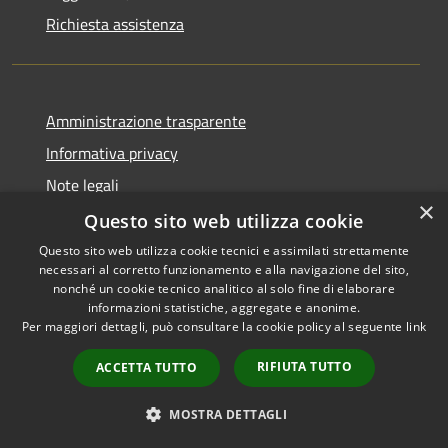
Richiesta assistenza
Amministrazione trasparente
Informativa privacy
Note legali
×
Dichiarazione di accessibilità
Questo sito web utilizza cookie
Questo sito web utilizza cookie tecnici e assimilati strettamente
necessari al corretto funzionamento e alla navigazione del sito,
nonché un cookie tecnico analitico al solo fine di elaborare
informazioni statistiche, aggregate e anonime.
RSS
Copyright © 2026 • Comune di
Per maggiori dettagli, può consultare la cookie policy al seguente
link
Accessibilità
Alcara Li Fusi • Powered by
Privacy
Municipium
Accesso
•
RIFIUTA TUTTO
ACCETTA TUTTO
Cookie
redazione
Mappa del sito
MOSTRA DETTAGLI