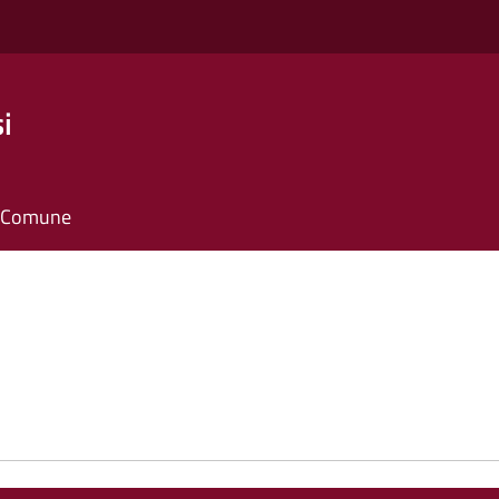
i
il Comune