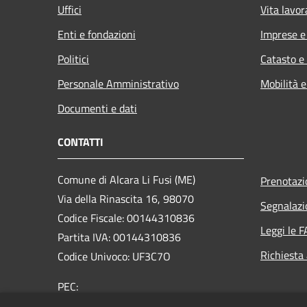
Uffici
Vita lavor
Enti e fondazioni
Imprese 
Politici
Catasto e
Personale Amministrativo
Mobilità e
Documenti e dati
CONTATTI
Comune di Alcara Li Fusi (ME)
Prenotaz
Via della Rinascita 16, 98070
Segnalazi
Codice Fiscale: 00144310836
Leggi le 
Partita IVA: 00144310836
Richiesta
Codice Univoco: UF3C7O
PEC:
comune@pec.comune.alcaralifusi.me.it