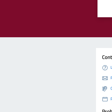
Cont
Prob