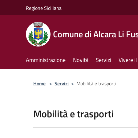
Salta al contenuto principale
Regione Siciliana
Comune di Alcara Li Fus
Amministrazione
Novità
Servizi
Vivere 
Home
>
Servizi
>
Mobilità e trasporti
Mobilità e trasporti