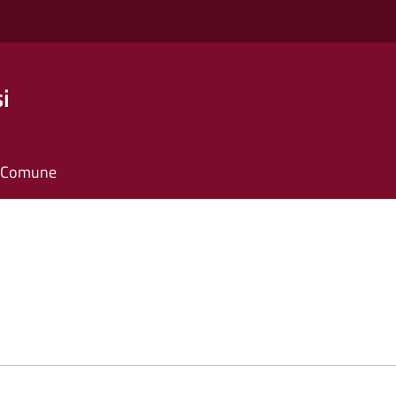
i
il Comune