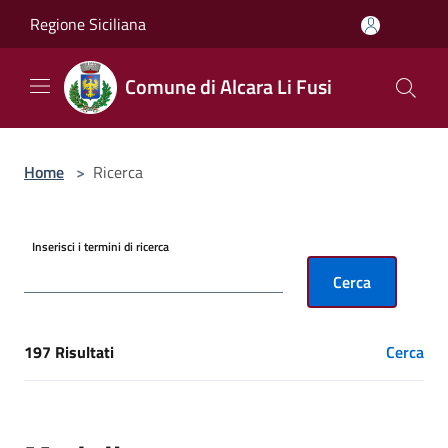
Salta al contenuto principale
Regione Siciliana
Comune di Alcara Li Fusi
Home
>
Ricerca
Inserisci i termini di ricerca
Cerca
197 Risultati
Cerca
[results] Risultati