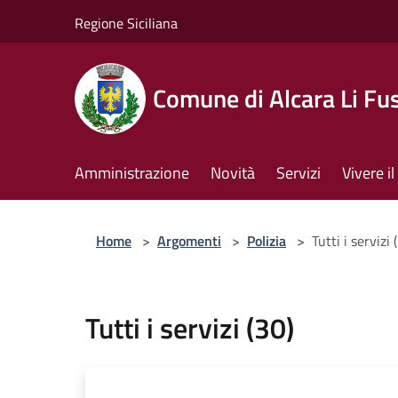
Salta al contenuto principale
Regione Siciliana
Comune di Alcara Li Fus
Amministrazione
Novità
Servizi
Vivere 
Home
>
Argomenti
>
Polizia
>
Tutti i servizi 
Tutti i servizi (30)