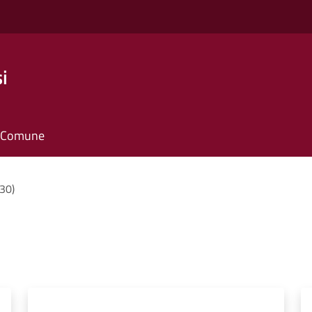
i
il Comune
(30)