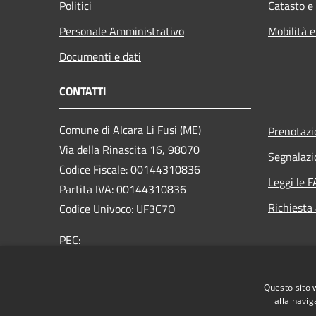
Politici
Catasto e
Personale Amministrativo
Mobilità e
Documenti e dati
CONTATTI
Comune di Alcara Li Fusi (ME)
Prenotaz
Via della Rinascita 16, 98070
Segnalazi
Codice Fiscale: 00144310836
Leggi le 
Partita IVA: 00144310836
Richiesta
Codice Univoco: UF3C7O
PEC:
comune@pec.comune.alcaralifusi.me.it
Centralino Unico: +39 0941 793010
Questo sito 
alla navig