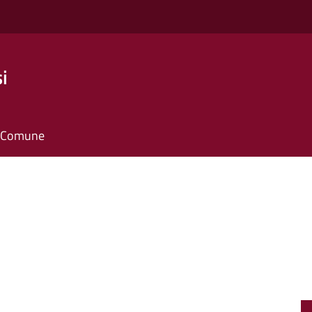
i
il Comune