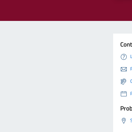
Cont
Prob