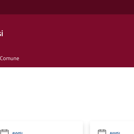
i
il Comune
AVVISI
AVVISI