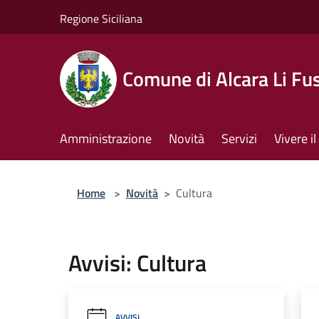
Salta al contenuto principale
Regione Siciliana
Comune di Alcara Li Fus
Amministrazione
Novità
Servizi
Vivere 
Home
>
Novità
>
Cultura
Avvisi: Cultura
AVVISI